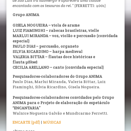
de São Luís irá submergir e aparecerá uma cidade
encantada com os tesouros do rei.”
(FERRETTI: 2001)
Grupo ANIMA
GISELA NOGUEIRA – viola de arame
LUIZ FIAMINGHI – rabecas brasileiras, vielle
MARLUI MIRANDA – voz, violão e percussão (convidada
especial)
PAULO DIAS – percussão, organeto
SILVIA RICARDINO – harpa medieval
VALERIA BITTAR – flautas doce históricas e
flauta
yãkwá
CECILIA ARELLANO – canto (convidada especial)
Pesquisadores-colaboradores do Grupo ANIMA
Paulo Dias, Marlui Miranda, Valeria Bittar, Luiz
Fiaminghi, Silvia Ricardino, Gisela Nogueira.
Pesquisadores-colaboradores convidados pelo Grupo
ANIMA para o Projeto de elaboração do espetáculo
“ENCANTARIA”
Walnice Nogueira Galvão e Mundicarmo Ferretti.
ENCARTE (pdf)
|
MÚSICAS