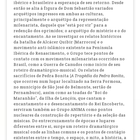
ibérico e brasileiro a esperança de seu retorno. Desde
então se alia à figura de Dom Sebastião variados
arquétipos impressos em ambas as culturas,
principalmente o arquétipo da representação
milenarista, daquele que “está por vir” para a
redenção dos oprimidos; o arquétipo do mistério e o do
encantamento. Ao se investigar os relatos históricos
da batalha de Alcácer Quibir (Marrocos) e o
movimento anti-islâmico existente na Península
Ibérica do Renascimento, o Grupo tece pontos de
contato com os movimentos milenaristas ocorridos no
Brasil, como a Guerra de Canudos como início de seu
roteiro dramatúrgico-musical. Os relatos de
sacrifícios de Pedra Bonita (
A Tragédia da Pedra Bonita
,
que ocorreu num lugar localizado na Serra Formosa,
no município de São José do Belmonte, sertão de
Pernambuco), assim como as toadas do “Boi do
Maranhão”, da Ilha de Lençóis, que cantam o
encantamento e o desencantamento do Rei Encoberto,
serviram também ao Grupo ANIMA como pontos
nucleares da construção do repertório e da seleção das
músicas. Do entrecruzamento de épocas e lugares
diferentes entre si, surge um roteiro dramatúrgico
musical onde as linhas comuns e os pontos de contágio
existentes entre o tempo, o espaço, o mito, a história, a