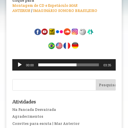
clique para
Montagem de CD e Espetáculo
MAR
ANTERIOR
|
IMAGINÁRIO SONORO BRASILEIRO
Tocador
00:00
03:35
de
áudio
Atividades
Na Pancada Desvairada
Agradecimentos
Convites para escuta | Mar Anterior