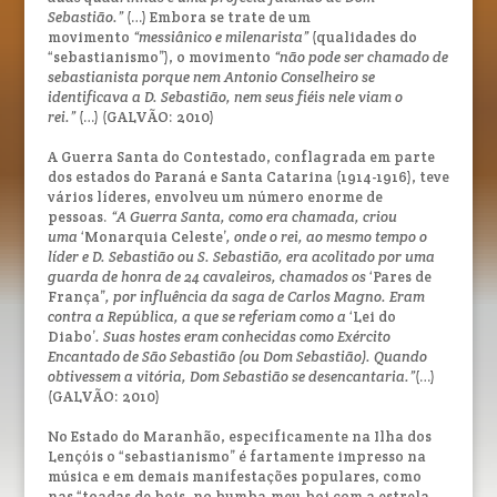
Sebastião.”
(…) Embora se trate de um
movimento
“messiânico e milenarista”
(qualidades do
“sebastianismo”), o movimento
“não pode ser chamado de
sebastianista porque nem Antonio Conselheiro se
identificava a D. Sebastião, nem seus fiéis nele viam o
rei.”
(…) (GALVÃO: 2010)
A Guerra Santa do Contestado, conflagrada em parte
dos estados do Paraná e Santa Catarina (1914-1916), teve
vários líderes, envolveu um número enorme de
pessoas.
“A Guerra Santa, como era chamada, criou
uma
‘Monarquia Celeste’
, onde o rei, ao mesmo tempo o
líder e D. Sebastião ou S. Sebastião, era acolitado por uma
guarda de honra de 24 cavaleiros, chamados os
‘Pares de
França”
, por influência da saga de Carlos Magno. Eram
contra a República, a que se referiam como a
‘Lei do
Diabo’
. Suas hostes eram conhecidas como Exército
Encantado de São Sebastião (ou Dom Sebastião). Quando
obtivessem a vitória, Dom Sebastião se desencantaria.”
(…)
(GALVÃO: 2010)
No Estado do Maranhão, especificamente na Ilha dos
Lençóis o “sebastianismo” é fartamente impresso na
música e em demais manifestações populares, como
nas “toadas de bois, no bumba-meu-boi com a estrela