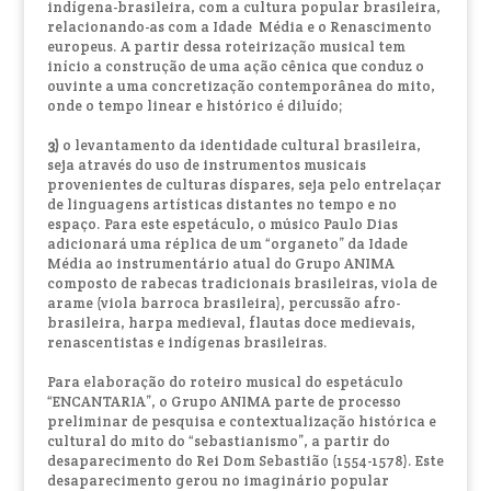
indígena-brasileira, com a cultura popular brasileira,
relacionando-as com a Idade Média e o Renascimento
europeus. A partir dessa roteirização musical tem
início a construção de uma ação cênica que conduz o
ouvinte a uma concretização contemporânea do mito,
onde o tempo linear e histórico é diluído;
3)
o levantamento da identidade cultural brasileira,
seja através do uso de instrumentos musicais
provenientes de culturas díspares, seja pelo entrelaçar
de linguagens artísticas distantes no tempo e no
espaço. Para este espetáculo, o músico Paulo Dias
adicionará uma réplica de um “organeto” da Idade
Média ao instrumentário atual do Grupo ANIMA
composto de rabecas tradicionais brasileiras, viola de
arame (viola barroca brasileira), percussão afro-
brasileira, harpa medieval, flautas doce medievais,
renascentistas e indígenas brasileiras.
Para elaboração do roteiro musical do espetáculo
“ENCANTARIA”, o Grupo ANIMA parte de processo
preliminar de pesquisa e contextualização histórica e
cultural do mito do “sebastianismo”, a partir do
desaparecimento do Rei Dom Sebastião (1554-1578). Este
desaparecimento gerou no imaginário popular