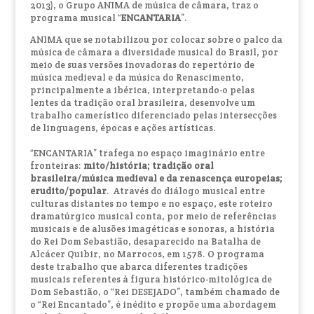
2013), o Grupo ANIMA de música de câmara, traz o
programa musical “
ENCANTARIA
”.
ANIMA que se notabilizou por colocar sobre o palco da
música de câmara a diversidade musical do Brasil, por
meio de suas versões inovadoras do repertório de
música medieval e da música do Renascimento,
principalmente a ibérica, interpretando-o pelas
lentes da tradição oral brasileira, desenvolve um
trabalho camerístico diferenciado pelas intersecções
de linguagens, épocas e ações artísticas.
“ENCANTARIA” trafega no espaço imaginário entre
fronteiras:
mito/história; tradição oral
brasileira/música medieval e da renascença europeias;
erudito/popular
. Através do diálogo musical entre
culturas distantes no tempo e no espaço, este roteiro
dramatúrgico musical conta, por meio de referências
musicais e de alusões imagéticas e sonoras, a história
do Rei Dom Sebastião, desaparecido na Batalha de
Alcácer Quibir, no Marrocos, em 1578. O programa
deste trabalho que abarca diferentes tradições
musicais referentes à figura histórico-mitológica de
Dom Sebastião, o “Rei DESEJADO”, também chamado de
o “Rei Encantado”, é inédito e propõe uma abordagem