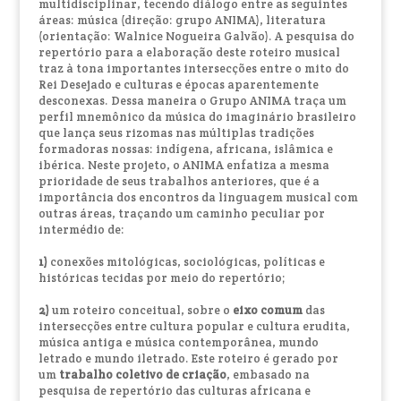
multidisciplinar, tecendo diálogo entre as seguintes
áreas: música (direção: grupo ANIMA), literatura
(orientação: Walnice Nogueira Galvão). A pesquisa do
repertório para a elaboração deste roteiro musical
traz à tona importantes intersecções entre o mito do
Rei Desejado e culturas e épocas aparentemente
desconexas. Dessa maneira o Grupo ANIMA traça um
perfil mnemônico da música do imaginário brasileiro
que lança seus rizomas nas múltiplas tradições
formadoras nossas: indígena, africana, islâmica e
ibérica. Neste projeto, o ANIMA enfatiza a mesma
prioridade de seus trabalhos anteriores, que é a
importância dos encontros da linguagem musical com
outras áreas, traçando um caminho peculiar por
intermédio de:
1)
conexões mitológicas, sociológicas, políticas e
históricas tecidas por meio do repertório;
2)
um roteiro conceitual, sobre o
eixo comum
das
intersecções entre cultura popular e cultura erudita,
música antiga e música contemporânea, mundo
letrado e mundo iletrado. Este roteiro é gerado por
um
trabalho coletivo de criação
, embasado na
pesquisa de repertório das culturas africana e