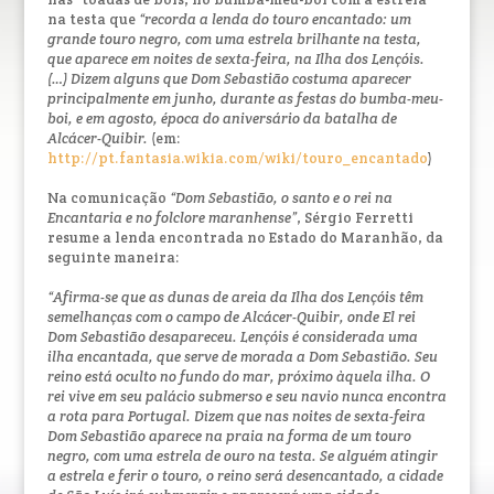
na testa que
“recorda a lenda do touro encantado: um
grande touro negro, com uma estrela brilhante na testa,
que aparece em noites de sexta-feira, na Ilha dos Lençóis.
(…) Dizem alguns que Dom Sebastião costuma aparecer
principalmente em junho, durante as festas do bumba-meu-
boi, e em agosto, época do aniversário da batalha de
Alcácer-Quibir.
(em:
http://pt.fantasia.wikia.com/wiki/touro_encantado
)
Na comunicação
“Dom Sebastião, o santo e o rei na
Encantaria e no folclore maranhense”
, Sérgio Ferretti
resume a lenda encontrada no Estado do Maranhão, da
seguinte maneira:
“Afirma-se que as dunas de areia da Ilha dos Lençóis têm
semelhanças com o campo de Alcácer-Quibir, onde El rei
Dom Sebastião desapareceu. Lençóis é considerada uma
ilha encantada, que serve de morada a Dom Sebastião. Seu
reino está oculto no fundo do mar, próximo àquela ilha. O
rei vive em seu palácio submerso e seu navio nunca encontra
a rota para Portugal. Dizem que nas noites de sexta-feira
Dom Sebastião aparece na praia na forma de um touro
negro, com uma estrela de ouro na testa. Se alguém atingir
a estrela e ferir o touro, o reino será desencantado, a cidade