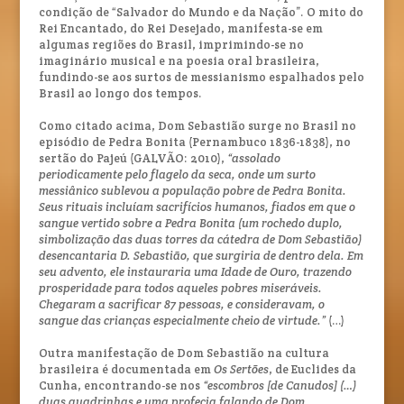
condição de “Salvador do Mundo e da Nação”. O mito do
Rei Encantado, do Rei Desejado, manifesta-se em
algumas regiões do Brasil, imprimindo-se no
imaginário musical e na poesia oral brasileira,
fundindo-se aos surtos de messianismo espalhados pelo
Brasil ao longo dos tempos.
Como citado acima, Dom Sebastião surge no Brasil no
episódio de Pedra Bonita (Pernambuco 1836-1838), no
sertão do Pajeú (GALVÃO: 2010),
“assolado
periodicamente pelo flagelo da seca, onde um surto
messiânico sublevou a população pobre de Pedra Bonita.
Seus rituais incluíam sacrifícios humanos, fiados em que o
sangue vertido sobre a Pedra Bonita (um rochedo duplo,
simbolização das duas torres da cátedra de Dom Sebastião)
desencantaria D. Sebastião, que surgiria de dentro dela. Em
seu advento, ele instauraria uma Idade de Ouro, trazendo
prosperidade para todos aqueles pobres miseráveis.
Chegaram a sacrificar 87 pessoas, e consideravam, o
sangue das crianças especialmente cheio de virtude.”
(…)
Outra manifestação de Dom Sebastião na cultura
brasileira é documentada em
Os Sertões
, de Euclides da
Cunha, encontrando-se nos
“escombros [de Canudos] (…)
duas quadrinhas e uma profecia falando de Dom