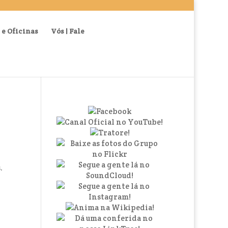
 e Oficinas
Vós | Fale
.