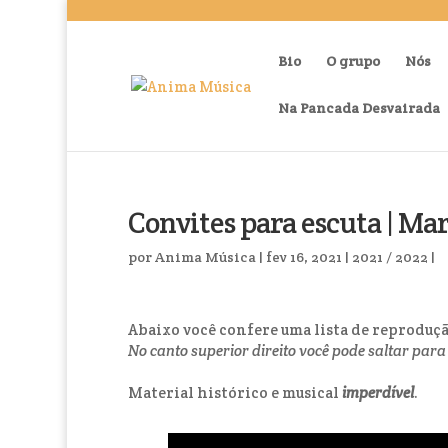
Bio
O grupo
Nós
Na Pancada Desvairada
Convites para escuta | Ma
por
Anima Música
|
fev 16, 2021
|
2021 / 2022
|
Abaixo você confere uma lista de reprodução
No canto superior direito você pode saltar pa
Material histórico e musical
imperdível
.