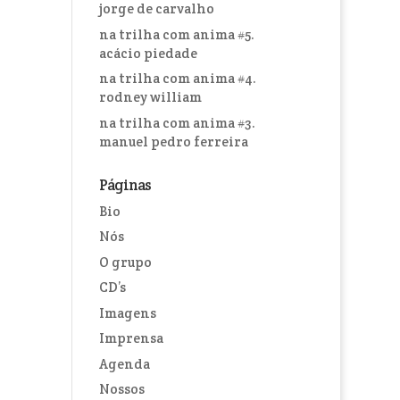
jorge de carvalho
na trilha com anima #5.
acácio piedade
na trilha com anima #4.
rodney william
na trilha com anima #3.
manuel pedro ferreira
Páginas
Bio
Nós
O grupo
CD’s
Imagens
Imprensa
Agenda
Nossos